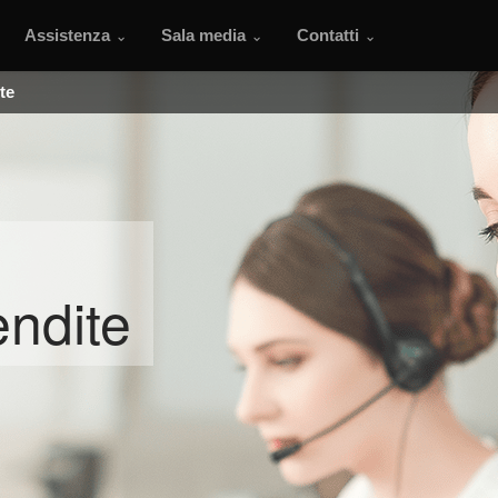
Assistenza
Sala media
Contatti
te
endite