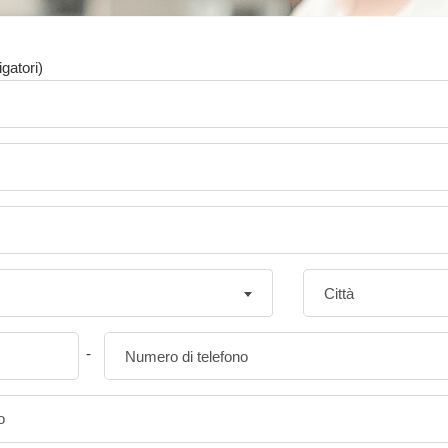
igatori)
-